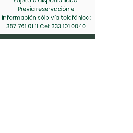
sujeto a disponibilidad.
Previa reservación e
información sólo vía telefónica:
387 761 01 11
Cel:
333 101 0040
Hotel
Spa
Paquetes Spa
Paquetes
Restaurantes
Sesiones Fotográficas
Cenas Románticas