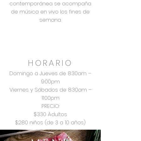
contemporánea se acompaña
de música en vivo los fines de
semana.
RESERVACIONES
01 (387) 76 103 26
HORARIO
Domingo a Jueve
s de 8:30am –
9:00pm
Viernes y Sábados de 8:30am –
11:00pm
PRECIO:
$330 Adultos
$280 niños (de 3 a 10 años)