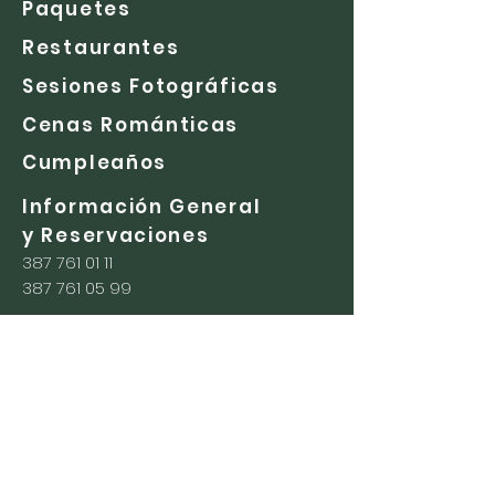
Paquetes
Restaurantes
Sesiones Fotográficas
Cenas Románticas
Cumpleaños
Información General
y Reservaciones
387 761 01 11
387 761 05 99
info@montecoxala.com
Restaurante Chac Lan
https://wa.me/523331010042