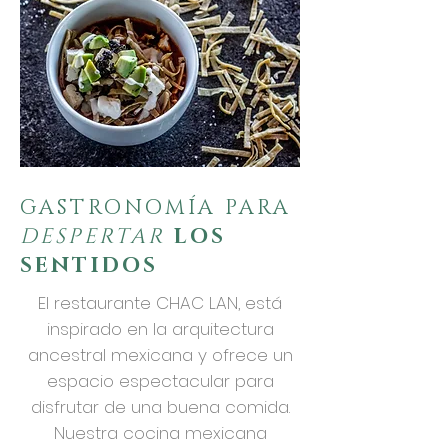
GASTRONOMÍA PARA
DESPERTAR
LOS
SENTIDOS
El restaurante CHAC LAN, está
inspirado en la arquitectura
ancestral mexicana y ofrece un
espacio espectacular para
disfrutar de una buena comida.
Nuestra cocina mexicana