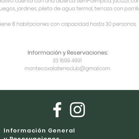
eativo cuenta con una alberca semi-olímpica, jacuzzi, ca
uegos, jardines, pileta de agua termal, terraza con parril
Tiene 8 habitaciones con capacidad hasta 30 personas.
Información y Reservaciones:
33 1699 4991
montecoxalatenisclub@gmail.com
Información General
y Reservaciones