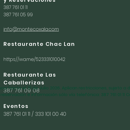
387 761 01 11
387 761 05 99
info@montecoxala.com
Restaurante Chac Lan
https://wa.me/523331010042
Restaurante Las
Caballerizas
cia hasta el 31 de Julio 2026. Aplican restricciones, sujeto a d
387 761 09 08
 reservación e información sólo vía telefónica: 387 761 01 11 Ce
Eventos
387 761 01 11 / 333 101 00 40